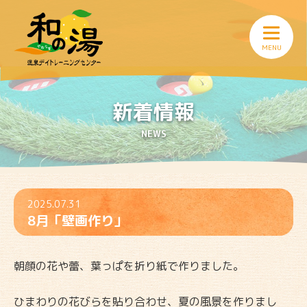
新着情報
NEWS
2025.07.31
8月「壁画作り」
朝顔の花や蕾、葉っぱを折り紙で作りました。
ひまわりの花びらを貼り合わせ、夏の風景を作りまし