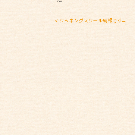
TAG
< クッキングスクール続報です🍳