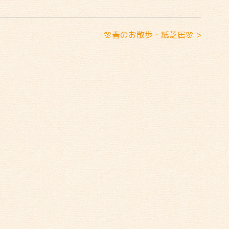
🌸春のお散歩・紙芝居🌸 >