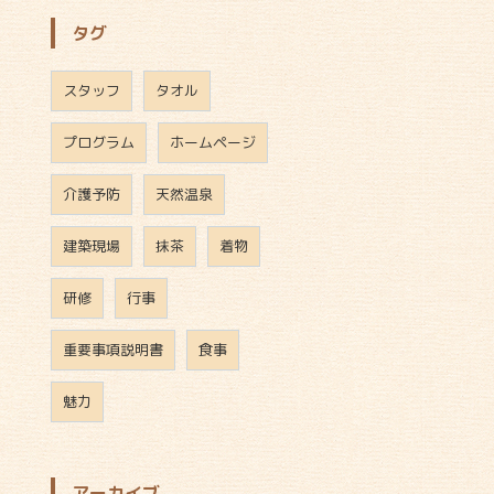
タグ
スタッフ
タオル
プログラム
ホームページ
介護予防
天然温泉
建築現場
抹茶
着物
研修
行事
重要事項説明書
食事
魅力
アーカイブ