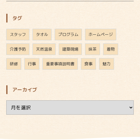
タグ
スタッフ
タオル
プログラム
ホームページ
介護予防
天然温泉
建築現場
抹茶
着物
研修
行事
重要事項説明書
食事
魅力
アーカイブ